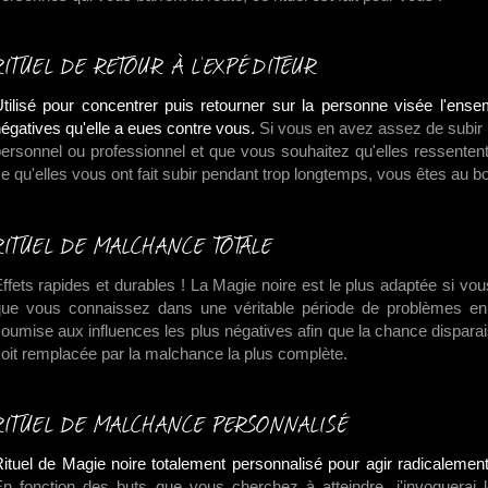
RITUEL DE RETOUR À L'EXPÉDITEUR
tilisé pour concentrer puis retourner sur la personne visée l'en
égatives qu'elle a eues contre vous.
Si vous en avez assez de subir 
ersonnel ou professionnel et que vous souhaitez qu'elles ressentent
e qu'elles vous ont fait subir pendant trop longtemps, vous êtes au bo
RITUEL DE MALCHANCE TOTALE
ffets rapides et durables ! La Magie noire est le plus adaptée si v
ue vous connaissez dans une véritable période de problèmes en 
oumise aux influences les plus négatives afin que la chance disparais
oit remplacée par la malchance la plus complète.
RITUEL DE MALCHANCE PERSONNALISÉ
ituel de Magie noire totalement personnalisé pour agir radicalemen
n fonction des buts que vous cherchez à atteindre, j'invoquerai 