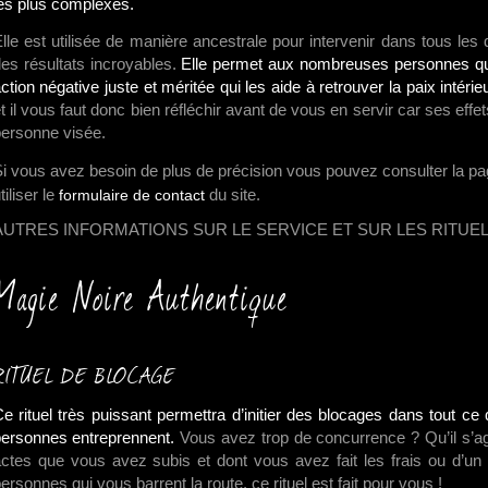
es plus complexes.
lle est utilisée de manière ancestrale pour intervenir dans tous les
es résultats incroyables.
Elle permet aux nombreuses personnes qui
ction négative juste et méritée qui les aide à retrouver la paix intérie
t il vous faut donc bien réfléchir avant de vous en servir car ses effe
ersonne visée.
i vous avez besoin de plus de précision vous pouvez consulter la p
tiliser le
du site.
formulaire de contact
AUTRES INFORMATIONS SUR LE SERVICE ET SUR LES RITUE
Magie Noire Authentique
RITUEL DE BLOCAGE
e rituel très puissant permettra d’initier des blocages dans tout 
ersonnes entreprennent.
Vous avez trop de concurrence ? Qu’il s’a
ctes que vous avez subis et dont vous avez fait les frais ou d’un 
ersonnes qui vous barrent la route, ce rituel est fait pour vous !