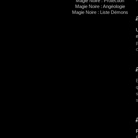
Magie Noire : Protection
Magie Noire : Angéologie
Magie Noire : Liste Démons
U
n
p
c
E
q
s
s
R
E