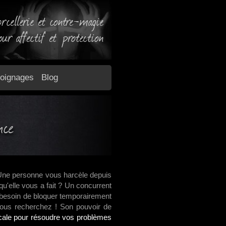
rcellerie et contre-magie
our affectif et protection
oignages
Blog
nce
ne personne vous harcèle depuis
qu'elle vous a fait ? Un concurrent
besoin de bloquer temporairement
 vous recherchez ! Son pouvoir de
icale pour résoudre vos problèmes