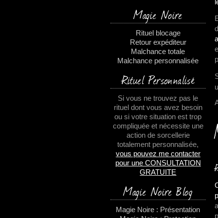
l
Magie Noire
E
d
Rituel blocage
a
Retour expéditeur
e
Malchance totale
p
Malchance personnalisée
Rituel Personnalisé
S
u
Si vous ne trouvez pas le
rituel dont vous avez besoin
ou si votre situation est trop
compliquée et nécessite une
action de sorcellerie
totalement personnalisée,
vous pouvez me contacter
pour une CONSULTATION
GRATUITE
C
Magie Noire Blog
p
a
Magie Noire : Présentation
p